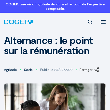
COGEP, une vision globale du conseil autour de l’expertise
comptable.
Recherch
Alternance : le point
sur la rémunération
Agricole
Social
Publié le 23/09/2022
Partager
Linke