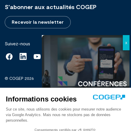
S’abonner aux actualités COGEP
Recevoir la newsletter
Suivez-nous
© COGEP 2026
Mentions légales
Protection de vos données personnelles
Découvrir
Crédits
Fait