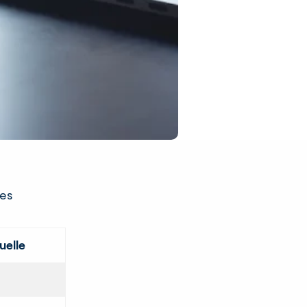
les
uelle