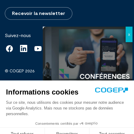
Recevoir la newsletter
Suivez-nous
© COGEP 2026
Mentions légales
Protection de vos données personnelles
Découvrir
Crédits
Fait
par
Spiriit