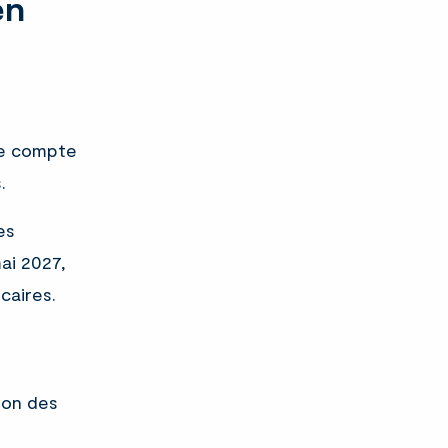
en
de compte
.
es
ai 2027,
caires.
ion des