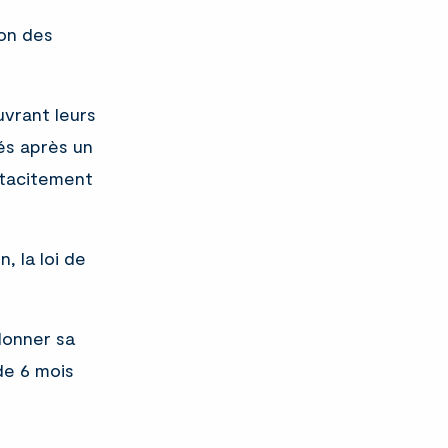
ion des
uvrant leurs
és après un
 tacitement
, la loi de
donner sa
de 6 mois