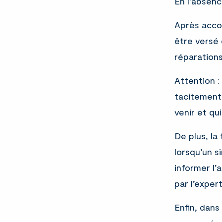
En l’absenc
Après accor
être versé 
réparations
Attention :
tacitement 
venir et qu
De plus, la
lorsqu’un s
informer l’
par l’exper
Enfin, dans