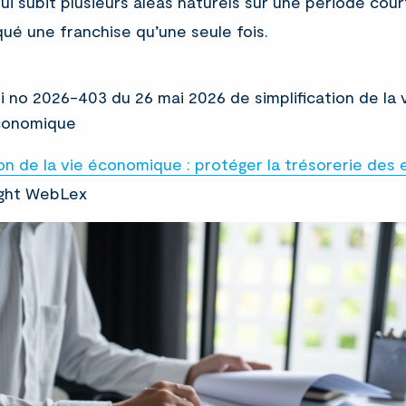
ui subit plusieurs aléas naturels sur une période cou
qué une franchise qu’une seule fois.
i no 2026-403 du 26 mai 2026 de simplification de la 
conomique
ion de la vie économique : protéger la trésorerie des 
ght WebLex