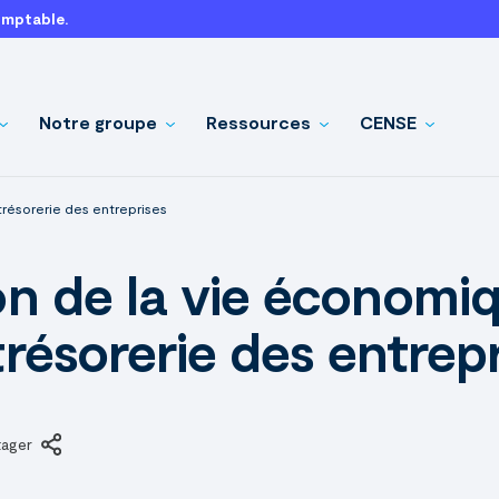
omptable.
Notre groupe
Ressources
CENSE
trésorerie des entreprises
on de la vie économiq
trésorerie des entrep
tager