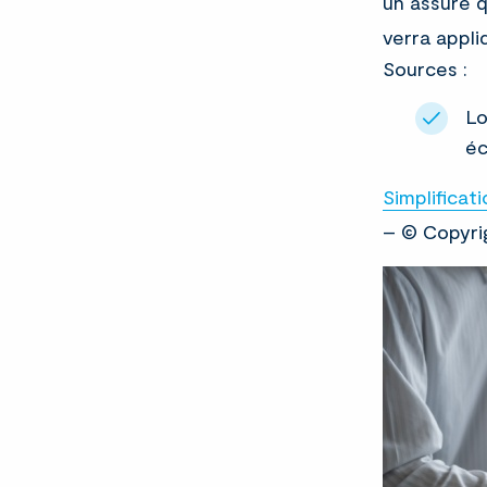
un assuré q
verra appli
Sources :
Lo
é
Simplificat
– © Copyri