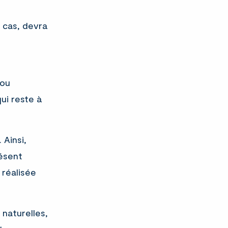
s cas, devra
 ou
ui reste à
 Ainsi,
résent
 réalisée
 naturelles,