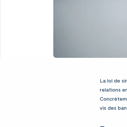
La loi de s
relations e
Concrètemen
vis des ba