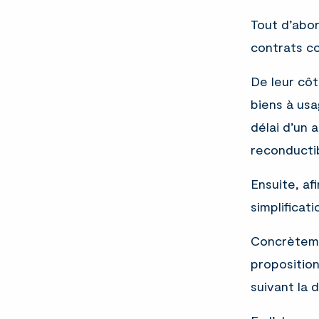
Tout d’abor
contrats co
De leur côt
biens à usa
délai d’un 
reconducti
Ensuite, af
simplificat
Concrèteme
proposition
suivant la d