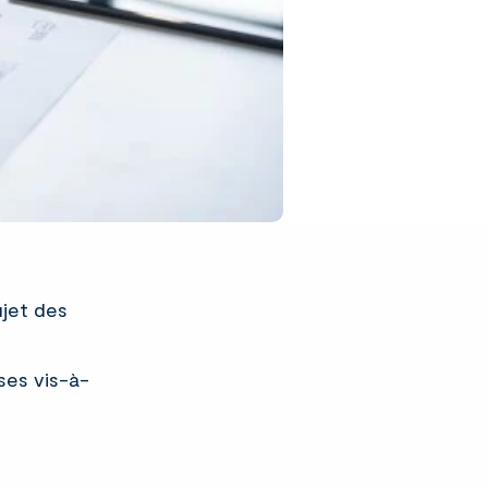
ujet des
ses vis-à-