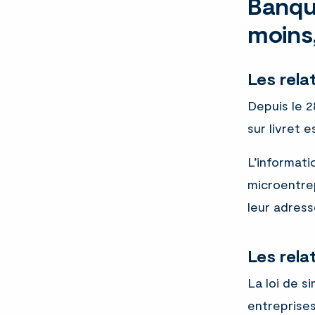
Banque
moins,
Les rela
Depuis le 
sur livret 
L’informati
microentrep
leur adress
Les rela
La loi de s
entreprises