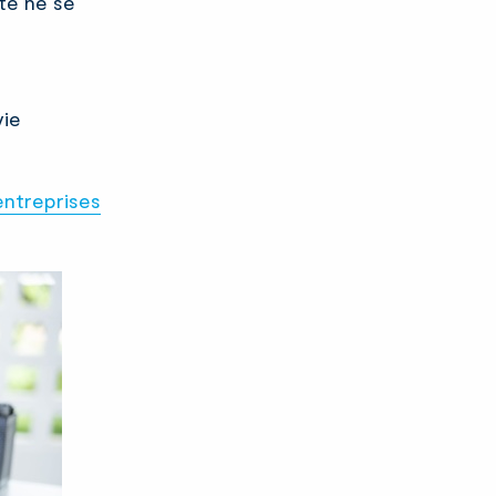
rte ne se
vie
entreprises